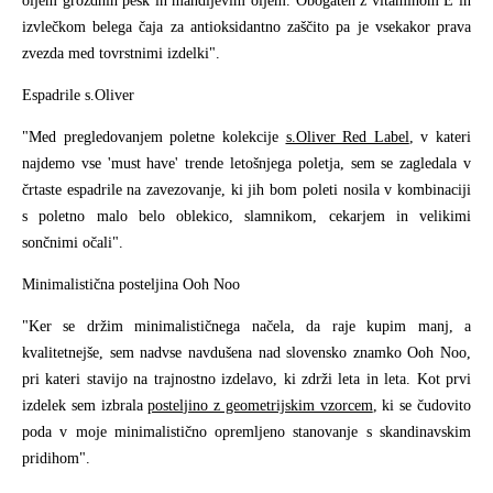
oljem grozdnih pešk in mandljevim oljem. Obogaten z vitaminom E in
izvlečkom belega čaja za antioksidantno zaščito pa je vsekakor prava
zvezda med tovrstnimi izdelki".
Espadrile s.Oliver
"Med pregledovanjem poletne kolekcije
s.Oliver Red Label
, v kateri
najdemo vse 'must have' trende letošnjega poletja, sem se zagledala v
črtaste espadrile na zavezovanje, ki jih bom poleti nosila v kombinaciji
s poletno malo belo oblekico, slamnikom, cekarjem in velikimi
sončnimi očali".
Minimalistična posteljina Ooh Noo
"Ker se držim minimalističnega načela, da raje kupim manj, a
kvalitetnejše, sem nadvse navdušena nad slovensko znamko Ooh Noo,
pri kateri stavijo na trajnostno izdelavo, ki zdrži leta in leta. Kot prvi
izdelek sem izbrala
posteljino z geometrijskim vzorcem
, ki se čudovito
poda v moje minimalistično opremljeno stanovanje s skandinavskim
pridihom".