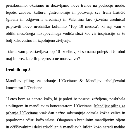
preizkušamo, okušamo in doživljamo nove trende na področju mode,
lepote, zabave, kulture, gastronomije in potovanj, sva Irena Lušičić
(glavna in odgovorna urednica) in Valentina Jarc (izvršna urednica)
pripravili novo uredniško kolumno ‘Top 10 meseca’, ki naj vam v
obliki mesečnega nakupovalnega vodiča služi kot vir inspiracije za še
bolj kakovostno in izpolnjeno življenje.
Tokrat vam predstavljava top 10 izdelkov, ki so nama polepšali čarobni
maj in brez katerih preprosto ne moreva več!
Ireninih top 5
Mandljev piling za prhanje L'Occitane & Mandljev izboljševalni
koncentrat L'Occitane
"Letos bom za napeto kožo, ki je poleti še posebej zaželjena, poskrbela
s pilingom in mandljevim koncentratom L'Occitane.
Mandljev piling za
prhanje L’Occitane
vsak dan nežno odstranjuje odmrle kožne celice in
popolnoma očisti kožo telesa. Obogaten s hranilnim mandljevim oljem
in očiščevalnimi delci zdrobljenih mandljevih luščin kožo naredi mehko