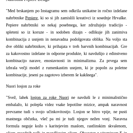
"Med brskanjem po Instagramu sem odkrila unikatne in ročno izdelane
nahrbtnike
Pepiere
, ki so si jih zamislili kreativci iz sosednje Hrvaške.
Pepiere nahrbtniki so nekaj posebnega, ker združujejo tradicijo -
spleteni so iz koruze - in sodoben dizajn - odlikuje jih zanimiva
kombinacija z usnjem in nenavadna podolgovata oblika. Na voljo sta
dve obliki nahrbtnikov, ki prihajata v treh barvnih kombinacijah. Gre
za kakovostno izdelane in odporne produkte, ki navdušijo z edinstveno
kombinacijo narave, enostavnosti in minimalizma. Za prvega sem
izbrala večji model z rumenkastim usnjem, ki je popoln za poletne
kombinacije, jeseni pa zagotovo izberem še kakšnega".
Nuori losjon za roke
"Svež, lahek
losjon za roke Nuori
ne navduši le z minimalistično
embalažo, ki polepša videz vsake lepotilne mizice, ampak naravnost
prevzame tudi s svojo učinkovitostjo. Losjon se hitro vpije, ne pusti
mastnega občutka, všeč pa mi je tudi njegov nežen vonj. Naravna
formula neguje kožo s karitejevim maslom, rastlinskim skvalenom,