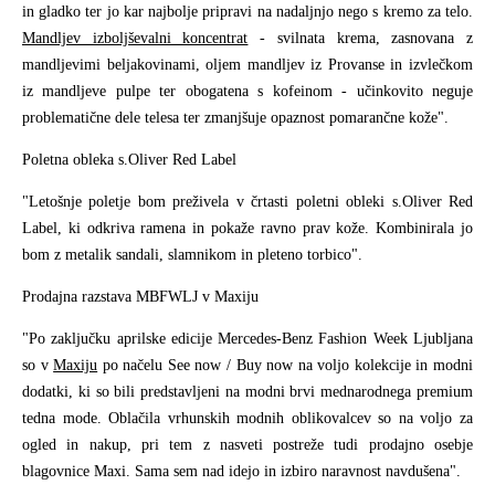
in gladko ter jo kar najbolje pripravi na nadaljnjo nego s kremo za telo.
Mandljev izboljševalni koncentrat
- svilnata krema, zasnovana z
mandljevimi beljakovinami, oljem mandljev iz Provanse in izvlečkom
iz mandljeve pulpe ter obogatena s kofeinom - učinkovito neguje
problematične dele telesa ter zmanjšuje opaznost pomarančne kože".
Poletna obleka s.Oliver Red Label
"Letošnje poletje bom preživela v črtasti poletni obleki s.Oliver Red
Label, ki odkriva ramena in pokaže ravno prav kože. Kombinirala jo
bom z metalik sandali, slamnikom in pleteno torbico".
Prodajna razstava MBFWLJ v Maxiju
"Po zaključku aprilske edicije Mercedes-Benz Fashion Week Ljubljana
so v
Maxiju
po načelu See now / Buy now na voljo kolekcije in modni
dodatki, ki so bili predstavljeni na modni brvi mednarodnega premium
tedna mode. Oblačila vrhunskih modnih oblikovalcev so na voljo za
ogled in nakup, pri tem z nasveti postreže tudi prodajno osebje
blagovnice Maxi. Sama sem nad idejo in izbiro naravnost navdušena".