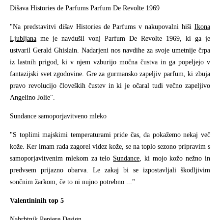
Dišava Histories de Parfums Parfum De Revolte 1969
"Na predstavitvi dišav Histories de Parfums v nakupovalni hiši
Ikona
Ljubljana
me je navdušil vonj Parfum De Revolte 1969, ki ga je
ustvaril Gerald Ghislain. Nadarjeni nos navdihe za svoje umetnije črpa
iz lastnih prigod, ki v njem vzburijo močna čustva in ga popeljejo v
fantazijski svet zgodovine. Gre za gurmansko zapeljiv parfum, ki zbuja
pravo revolucijo človeških čustev in ki je očaral tudi večno zapeljivo
Angelino Jolie".
Sundance samoporjavitveno mleko
"S toplimi majskimi temperaturami pride čas, da pokažemo nekaj več
kože. Ker imam rada zagorel videz kože, se na toplo sezono pripravim s
samoporjavitvenim mlekom za telo
Sundance
, ki mojo kožo nežno in
predvsem prijazno obarva. Le zakaj bi se izpostavljali škodljivim
sončnim žarkom, če to ni nujno potrebno ..."
Valentininih top 5
Nahrbtnik Pepiere Design