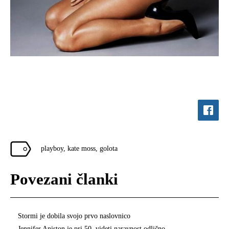
playboy
,
kate moss
,
golota
Povezani članki
Stormi je dobila svojo prvo naslovnico
Jennifer Aniston je pri 50. videti naravnost odlično