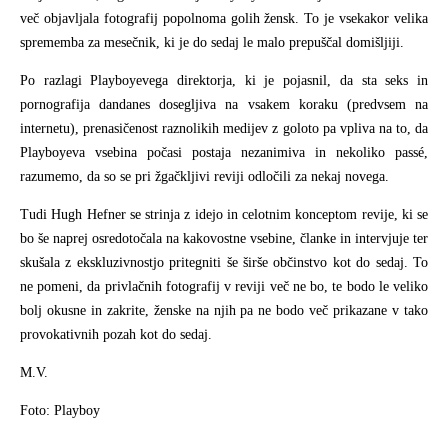
več objavljala fotografij popolnoma golih žensk. To je vsekakor velika
sprememba za mesečnik, ki je do sedaj le malo prepuščal domišljiji.
Po razlagi Playboyevega direktorja, ki je pojasnil, da sta seks in
pornografija dandanes dosegljiva na vsakem koraku (predvsem na
internetu), prenasičenost raznolikih medijev z goloto pa vpliva na to, da
Playboyeva vsebina počasi postaja nezanimiva in nekoliko passé,
razumemo, da so se pri žgačkljivi reviji odločili za nekaj novega.
Tudi Hugh Hefner se strinja z idejo in celotnim konceptom revije, ki se
bo še naprej osredotočala na kakovostne vsebine, članke in intervjuje ter
skušala z ekskluzivnostjo pritegniti še širše občinstvo kot do sedaj. To
ne pomeni, da privlačnih fotografij v reviji več ne bo, te bodo le veliko
bolj okusne in zakrite, ženske na njih pa ne bodo več prikazane v tako
provokativnih pozah kot do sedaj.
M.V.
Foto: Playboy