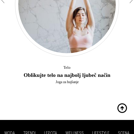
Telo
Oblikujte telo na najbolj ljubeč način
Joga za hujšanje
MODA
TRENDI
LEPOTA
WELLNESS
LIFESTYLE
SCENA