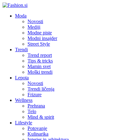
Moda
Novosti
Mediji
Modne piste
Modni insajder
Street Style
Trendi
Trend report
Tips & tricks
Mamin svet
Moški trendi
Lepota
Novosti
Trendi ličenja
Frizure
Wellness
Prehrana
Telo
Mind & spirit
Lifestyle
Potovanje
Kulinarika
Interier in arhitektura