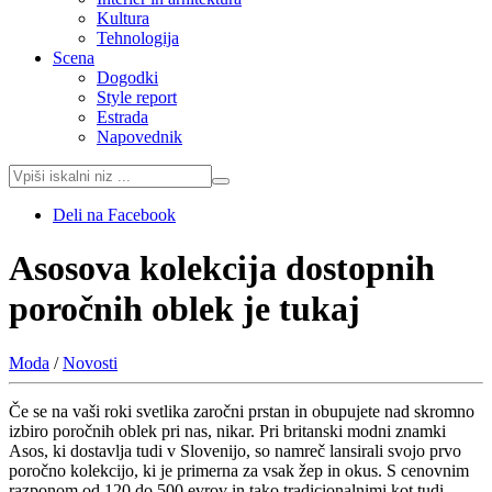
Kultura
Tehnologija
Scena
Dogodki
Style report
Estrada
Napovednik
Deli na Facebook
Asosova kolekcija dostopnih
poročnih oblek je tukaj
Moda
/
Novosti
Če se na vaši roki svetlika zaročni prstan in obupujete nad skromno
izbiro poročnih oblek pri nas, nikar. Pri britanski modni znamki
Asos, ki dostavlja tudi v Slovenijo, so namreč lansirali svojo prvo
poročno kolekcijo, ki je primerna za vsak žep in okus. S cenovnim
razponom od 120 do 500 evrov in tako tradicionalnimi kot tudi