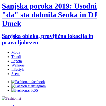
Sanjska poroka 2019: Usodni
"da" sta dahnila Senka in DJ
Umek
Sanjska obleka, pravljična lokacija in
prava ljubezen
Moda
Trendi
Lepota
Wellness
Lifestyle
Scena