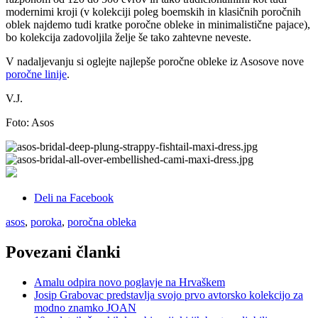
modernimi kroji (v kolekciji poleg boemskih in klasičnih poročnih
oblek najdemo tudi kratke poročne obleke in minimalistične pajace),
bo kolekcija zadovoljila želje še tako zahtevne neveste.
V nadaljevanju si oglejte najlepše poročne obleke iz Asosove nove
poročne linije
.
V.J.
Foto: Asos
Deli na Facebook
asos
,
poroka
,
poročna obleka
Povezani članki
Amalu odpira novo poglavje na Hrvaškem
Josip Grabovac predstavlja svojo prvo avtorsko kolekcijo za
modno znamko JOAN