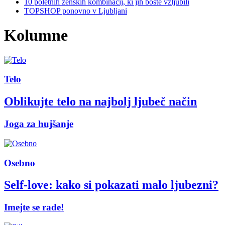
10 poletnih ženskih kombinacij, ki jih boste vzljubili
TOPSHOP ponovno v Ljubljani
Kolumne
Telo
Oblikujte telo na najbolj ljubeč način
Joga za hujšanje
Osebno
Self-love: kako si pokazati malo ljubezni?
Imejte se rade!