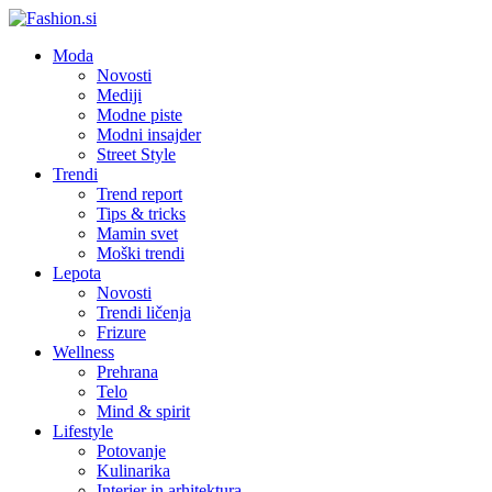
Moda
Novosti
Mediji
Modne piste
Modni insajder
Street Style
Trendi
Trend report
Tips & tricks
Mamin svet
Moški trendi
Lepota
Novosti
Trendi ličenja
Frizure
Wellness
Prehrana
Telo
Mind & spirit
Lifestyle
Potovanje
Kulinarika
Interier in arhitektura