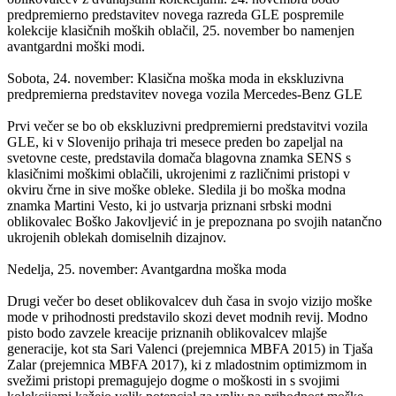
predpremierno predstavitev novega razreda GLE pospremile
kolekcije klasičnih moških oblačil, 25. november bo namenjen
avantgardni moški modi.
Sobota, 24. november: Klasična moška moda in ekskluzivna
predpremierna predstavitev novega vozila Mercedes-Benz GLE
Prvi večer se bo ob ekskluzivni predpremierni predstavitvi vozila
GLE, ki v Slovenijo prihaja tri mesece preden bo zapeljal na
svetovne ceste, predstavila domača blagovna znamka SENS s
klasičnimi moškimi oblačili, ukrojenimi z različnimi pristopi v
okviru črne in sive moške obleke. Sledila ji bo moška modna
znamka Martini Vesto, ki jo ustvarja priznani srbski modni
oblikovalec Boško Jakovljević in je prepoznana po svojih natančno
ukrojenih oblekah domiselnih dizajnov.
Nedelja, 25. november: Avantgardna moška moda
Drugi večer bo deset oblikovalcev duh časa in svojo vizijo moške
mode v prihodnosti predstavilo skozi devet modnih revij. Modno
pisto bodo zavzele kreacije priznanih oblikovalcev mlajše
generacije, kot sta Sari Valenci (prejemnica MBFA 2015) in Tjaša
Zalar (prejemnica MBFA 2017), ki z mladostnim optimizmom in
svežimi pristopi premagujejo dogme o moškosti in s svojimi