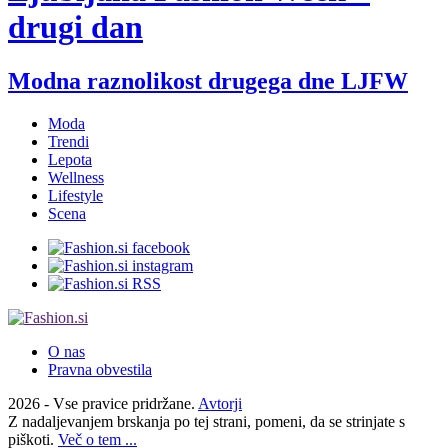
drugi dan
Modna raznolikost drugega dne LJFW
Moda
Trendi
Lepota
Wellness
Lifestyle
Scena
O nas
Pravna obvestila
2026 - Vse pravice pridržane.
Avtorji
Z nadaljevanjem brskanja po tej strani, pomeni, da se strinjate s
piškoti.
Več o tem ...