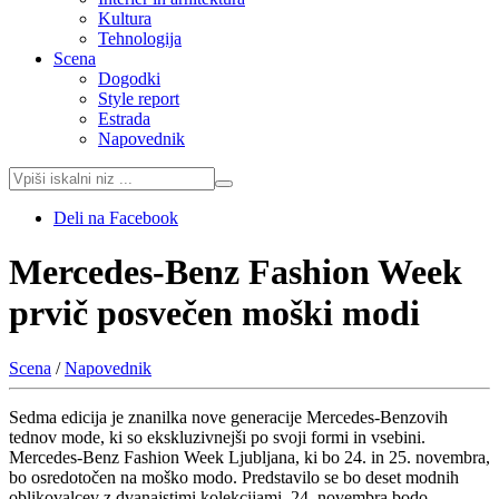
Kultura
Tehnologija
Scena
Dogodki
Style report
Estrada
Napovednik
Deli na Facebook
Mercedes-Benz Fashion Week
prvič posvečen moški modi
Scena
/
Napovednik
Sedma edicija je znanilka nove generacije Mercedes-Benzovih
tednov mode, ki so ekskluzivnejši po svoji formi in vsebini.
Mercedes-Benz Fashion Week Ljubljana, ki bo 24. in 25. novembra,
bo osredotočen na moško modo. Predstavilo se bo deset modnih
oblikovalcev z dvanajstimi kolekcijami. 24. novembra bodo