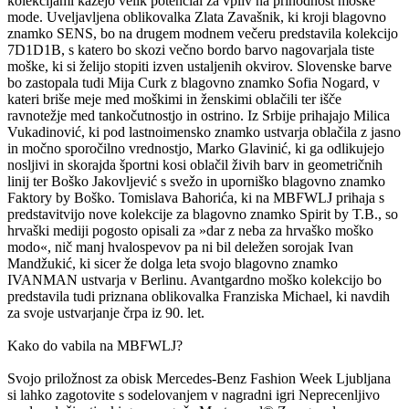
kolekcijami kažejo velik potencial za vpliv na prihodnost moške
mode. Uveljavljena oblikovalka Zlata Zavašnik, ki kroji blagovno
znamko SENS, bo na drugem modnem večeru predstavila kolekcijo
7D1D1B, s katero bo skozi večno bordo barvo nagovarjala tiste
moške, ki si želijo stopiti izven ustaljenih okvirov. Slovenske barve
bo zastopala tudi Mija Curk z blagovno znamko Sofia Nogard, v
kateri briše meje med moškimi in ženskimi oblačili ter išče
ravnotežje med tankočutnostjo in ostrino. Iz Srbije prihajajo Milica
Vukadinović, ki pod lastnoimensko znamko ustvarja oblačila z jasno
in močno sporočilno vrednostjo, Marko Glavinić, ki ga odlikujejo
nosljivi in skorajda športni kosi oblačil živih barv in geometričnih
linij ter Boško Jakovljević s svežo in uporniško blagovno znamko
Faktory by Boško. Tomislava Bahorića, ki na MBFWLJ prihaja s
predstavitvijo nove kolekcije za blagovno znamko Spirit by T.B., so
hrvaški mediji pogosto opisali za »dar z neba za hrvaško moško
modo«, nič manj hvalospevov pa ni bil deležen sorojak Ivan
Mandžukić, ki sicer že dolga leta svojo blagovno znamko
IVANMAN ustvarja v Berlinu. Avantgardno moško kolekcijo bo
predstavila tudi priznana oblikovalka Franziska Michael, ki navdih
za svoje ustvarjanje črpa iz 90. let.
Kako do vabila na MBFWLJ?
Svojo priložnost za obisk Mercedes-Benz Fashion Week Ljubljana
si lahko zagotovite s sodelovanjem v nagradni igri Neprecenljivo