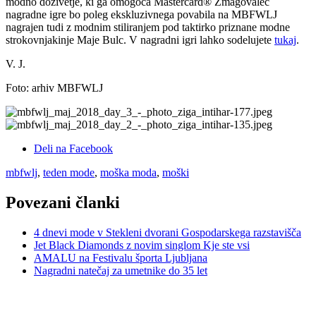
modno doživetje, ki ga omogoča Mastercard® Zmagovalec
nagradne igre bo poleg ekskluzivnega povabila na MBFWLJ
nagrajen tudi z modnim stiliranjem pod taktirko priznane modne
strokovnjakinje Maje Bulc. V nagradni igri lahko sodelujete
tukaj
.
V. J.
Foto: arhiv MBFWLJ
Deli na Facebook
mbfwlj
,
teden mode
,
moška moda
,
moški
Povezani članki
4 dnevi mode v Stekleni dvorani Gospodarskega razstavišča
Jet Black Diamonds z novim singlom Kje ste vsi
AMALU na Festivalu športa Ljubljana
Nagradni natečaj za umetnike do 35 let