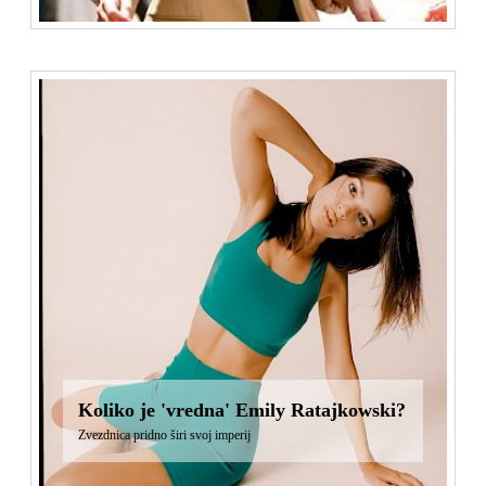
Koliko je 'vredna' Emily Ratajkowski?
Zvezdnica pridno širi svoj imperij