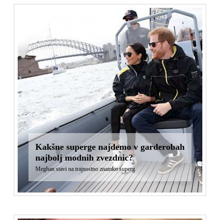
Kakšne superge najdemo v garderobah
najbolj modnih zvezdnic?
Meghan stavi na trajnostno znamko superg