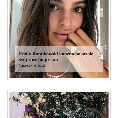
Emily Ratajkowski končno pokazala
svoj zaročni prstan
5 mesecev po poroki