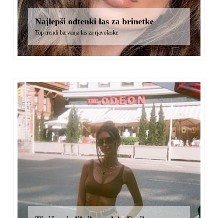
Najlepši odtenki las za brinetke
Top trendi barvanja las za rjavolaske