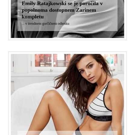
Emily Ratajkowski se je poročila v
popolnoma dostopnem Zarinem
kompletu
... v trendnem gorčičnem odtenku