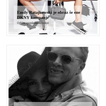
Emily Ratajkowski je obraz še ene
DKNY kampanje
Odlični spomladanski videzi