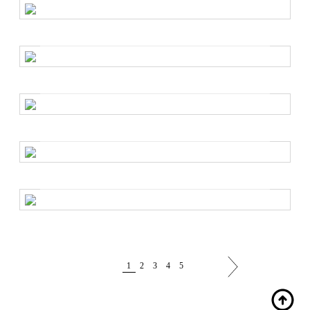
nagrad MTV
Za kakšne make-up videze so se zvezdnice odločile letos?
Nova stilska zvezda je rojena
Obožujemo čutni stil Emily Ratajkowski
Denim kosi, ki jih obožujejo zvezdnice
Inspiracijska galerija za vsak stil
Najboljše počitniške fotografije slavnih
na Instagramu
Kje slavne lepotice preživljajo poletne počitnice?
1
2
3
4
5