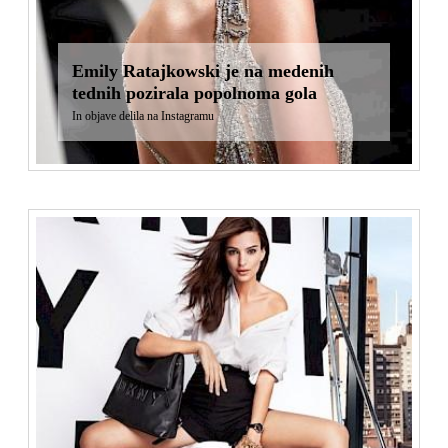
Emily Ratajkowski je na medenih
tednih pozirala popolnoma gola
In objave delila na Instagramu