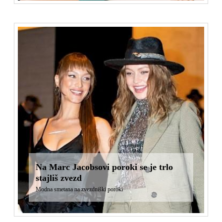
Na Marc Jacobsovi poroki se je trlo
stajliš zvezd
Modna smetana na zvezdniški poroki