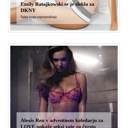
Emily Ratajkowski se je slekla za
DKNY
Sama svoja superjunakinja
Alexis Ren v adventnem koledarju za
LOVE pokaže seksi vaje za čvrsto