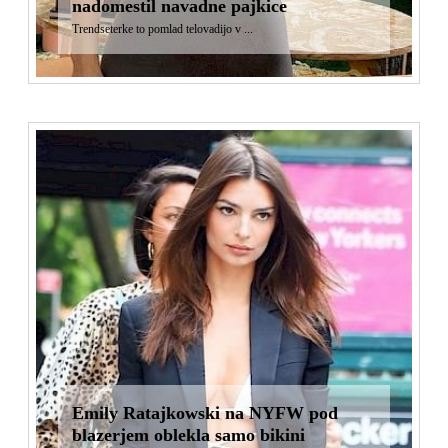
nadomestil navadne pajkice
Trendseterke to pomlad telovadijo v ...
Emily Ratajkowski na NYFW pod
blazerjem oblekla samo bikini