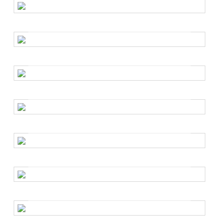
stajlingi
Obožujemo njen stil!
To je nova generacija vročih modelov
Lepotice, o katerih bomo v prihodnje še veliko slišali
10 dokazov, zakaj je Emily
Ratajkowski naša poletna stilska ikona
Privlačna igralka, ki obožuje modo
Zvezdniški stil na festivalu Coachella
Inspiracija za letošnjo festivalsko sezono
Navdušeni nad outfitom Emily
Ratajkowski
Zvezdnica obudila minimalizem 90-ih
Kako nositi "it" barvo pomladi?
Zvezdnice obožujejo rožnato
Vroč video s Kendall Jenner