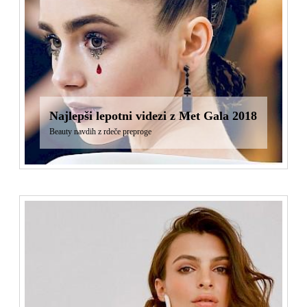
Najlepši lepotni videzi z Met Gala 2018
Beauty navdih z rdeče preproge