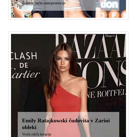
Zanimiv način samopromocije
Emily Ratajkowski čudovita v Zarini
obleki
Vroča rdeča kreacija