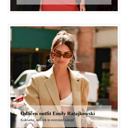
Odličen outfit Emily Ratajkowski
Kolesarke, nedrček in oversized suknjič