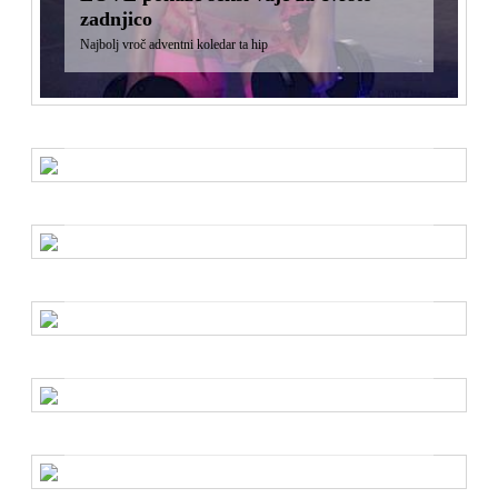
zadnjico
Najbolj vroč adventni koledar ta hip
To so modeli z največ sledilci na
Instagramu
... v letu 2017
Bo Emily Ratajkowski pristala na
sodišču?
Obtožena kopiranja kopalk
Kraljica bikini Instagram objav
predstavila svojo linijo kopalk
Inamorata Swim
Emily Ratajkowski oblikovala stajliš
torbico za čez ramo
Kako se je zvezdnica odrezala v vlogi modne oblikovalke?
15 modnih influencerk z najbolje
gledanimi storiji
Presenetljivi rezultati Instagramove raziskave
Kako zvezdnice preživljajo letošnje
poletje?