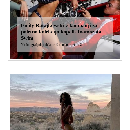
Emily Ratajkowski v kampanji za
poletno kolekcijo kopalk Inamorata
Swim
Na fotografijah ji dela družbo njen novi mož