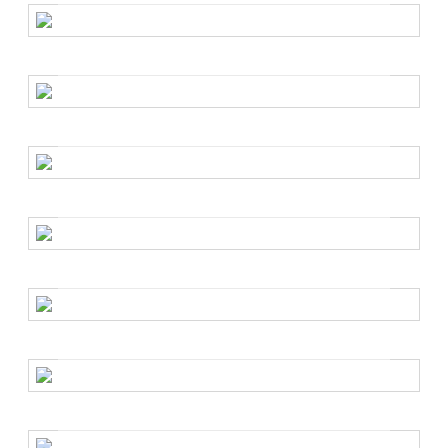
sodelovali z vrhunsko dizajnerko
Katera oblikovalka bo oblikovala krila za spektakularno modno
revijo?
Zabavali smo se na 10. obletnici
luksuzne revije Potovanja in stil
Za vse, ki radi potujejo v stilu
Kako izgleda Kendall Jenner s
kratkimi lasmi?
Lepotica je prava kameleonka!
Kendall je na svoji najnovejši
naslovnici osvobodila bradavičke
Drzna zvezdnica
Kako Hailey Baldwin skrbi za svojo
popolno postavo?
Stroga dieta in režim vadbe
Najlepše oblečeni obiskovalci revije
Chanel jesen-zima 2018
FROW