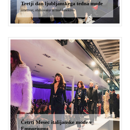
Tretji dan ljubljanskega tedna mode
umetnost, oblikovanje in moč kolektiva
Četrti Mesec italijanske mode v
Emporiumu