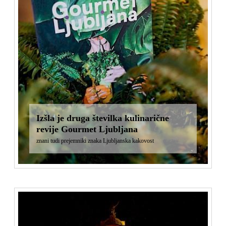
Izšla je druga številka kulinarične
revije Gourmet Ljubljana
znani tudi prejemniki znaka Ljubljanska kakovost