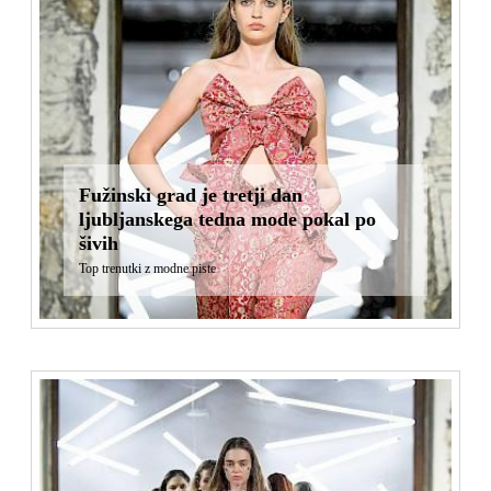
Fužinski grad je tretji dan
ljubljanskega tedna mode pokal po
šivih
Top trenutki z modne piste