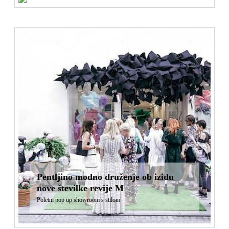
Pentljino modno druženje ob izidu
nove številke revije M
Poletni pop up showroom s stilom
Znamka Crayola se je podala v svet
lepote