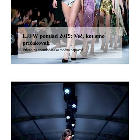
LJFW pomlad 2019: Več, kot smo
pričakovali
Vibrantna spomladanska modna napoved