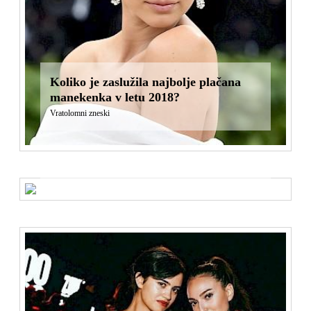
Koliko je zaslužila najbolje plačana
manekenka v letu 2018?
Vratolomni zneski
Revija Story je praznovala 10 čarobnih
let
Slovenska estrada na glamurozni zabavi v Cankarjevem domu