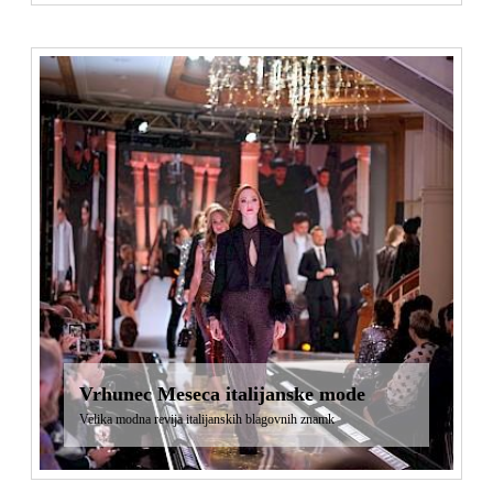
Vrhunec Meseca italijanske mode
Velika modna revija italijanskih blagovnih znamk