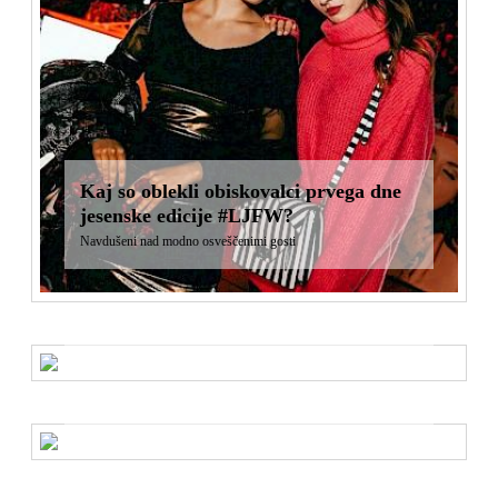
Kaj so oblekli obiskovalci prvega dne
jesenske edicije #LJFW?
Navdušeni nad modno osveščenimi gosti
Kim Kardashian je za naslovnico
ponovno odvrgla vsa oblačila!
Zvezdnica z intimnimi fotografijami dvignila veliko prahu
Kdaj lahko v prestolnici pričakujemo
novo edicijo MBFWLJ?
Sedma edicija bo posvečena moškim
Zaročni prstan Lady Gaga je rožnata
verzija prstana Kate Middleton
To pa je kamen!
Pri Victoria’s Secret bodo letos