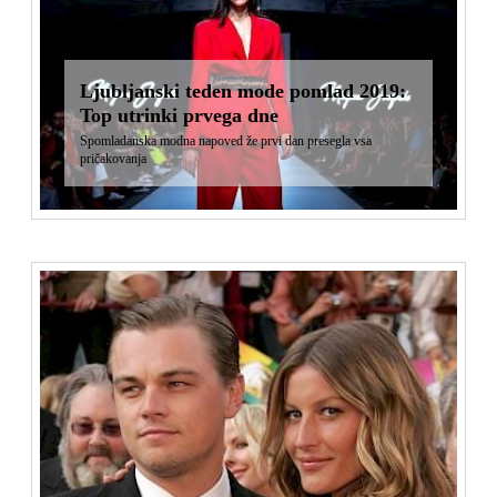
Ljubljanski teden mode pomlad 2019:
Top utrinki prvega dne
Spomladanska modna napoved že prvi dan presegla vsa
pričakovanja