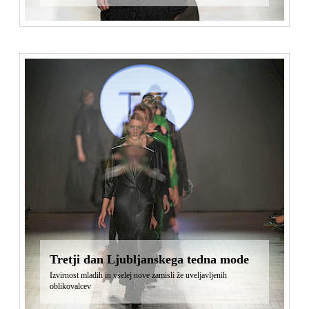
Tretji dan Ljubljanskega tedna mode
Izvirnost mladih in vselej nove zamisli že uveljavljenih
oblikovalcev