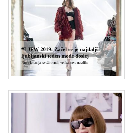
#LJFW 2019: Začel se je najdaljši
ljubljanski teden mode doslej
Nova lokacija, sveži trendi, velika mera navdiha