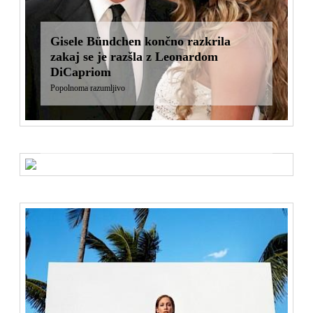
Gisele Bündchen končno razkrila
zakaj se je razšla z Leonardom
DiCapriom
Popolnoma razumljivo
Pantenov novi ambasador je dojenček
Pravljica o laseh