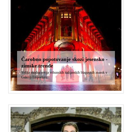
Čarobno popotovanje skozi jesensko -
zimske trende
Velika modna revija vrhunskih italijanskih blagovnih znamk v
Galeriji Emporium