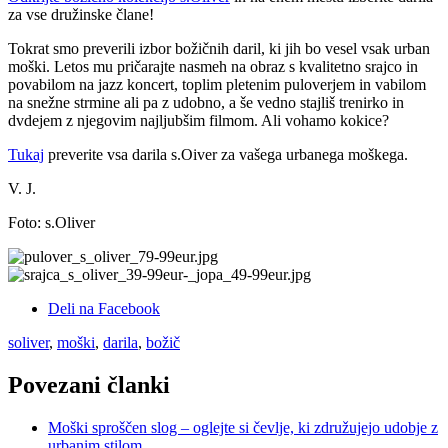
za vse družinske člane!
Tokrat smo preverili izbor božičnih daril, ki jih bo vesel vsak urban
moški. Letos mu pričarajte nasmeh na obraz s kvalitetno srajco in
povabilom na jazz koncert, toplim pletenim puloverjem in vabilom
na snežne strmine ali pa z udobno, a še vedno stajliš trenirko in
dvdejem z njegovim najljubšim filmom. Ali vohamo kokice?
Tukaj
preverite vsa darila s.Oiver za vašega urbanega moškega.
V. J.
Foto: s.Oliver
Deli na Facebook
soliver
,
moški
,
darila
,
božič
Povezani članki
Moški sproščen slog – oglejte si čevlje, ki združujejo udobje z
urbanim stilom