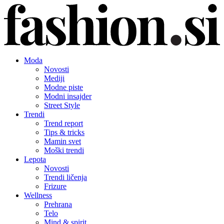
Moda
Novosti
Mediji
Modne piste
Modni insajder
Street Style
Trendi
Trend report
Tips & tricks
Mamin svet
Moški trendi
Lepota
Novosti
Trendi ličenja
Frizure
Wellness
Prehrana
Telo
Mind & spirit