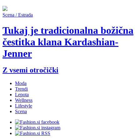
Scena / Estrada
Tukaj je tradicionalna božična
čestitka klana Kardashian-
Jenner
Z vsemi otročički
Moda
Trendi
Lepota
Wellness
Lifestyle
Scena