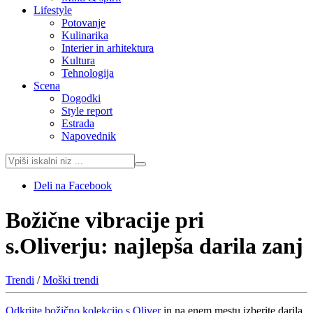
Lifestyle
Potovanje
Kulinarika
Interier in arhitektura
Kultura
Tehnologija
Scena
Dogodki
Style report
Estrada
Napovednik
Deli na Facebook
Božične vibracije pri
s.Oliverju: najlepša darila zanj
Trendi
/
Moški trendi
Odkrijte božično kolekcijo s.Oliver
in na enem mestu izberite darila