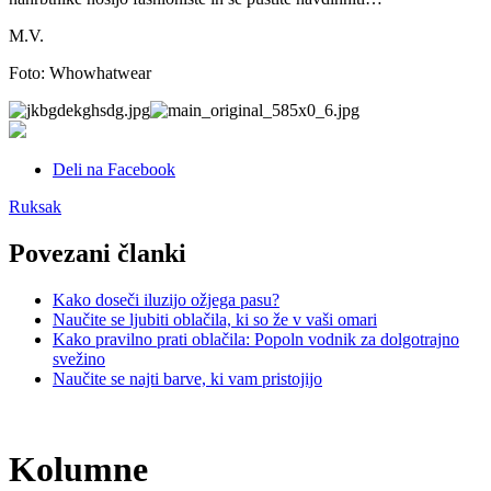
M.V.
Foto: Whowhatwear
Deli na Facebook
Ruksak
Povezani članki
Kako doseči iluzijo ožjega pasu?
Naučite se ljubiti oblačila, ki so že v vaši omari
Kako pravilno prati oblačila: Popoln vodnik za dolgotrajno
svežino
Naučite se najti barve, ki vam pristojijo
Kolumne