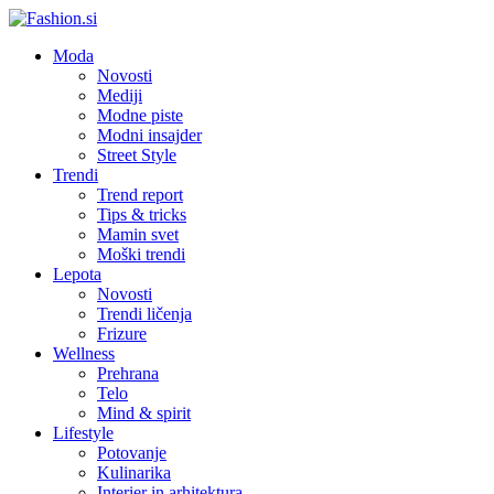
Moda
Novosti
Mediji
Modne piste
Modni insajder
Street Style
Trendi
Trend report
Tips & tricks
Mamin svet
Moški trendi
Lepota
Novosti
Trendi ličenja
Frizure
Wellness
Prehrana
Telo
Mind & spirit
Lifestyle
Potovanje
Kulinarika
Interier in arhitektura