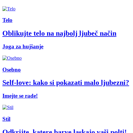
Telo
Oblikujte telo na najbolj ljubeč način
Joga za hujšanje
Osebno
Self-love: kako si pokazati malo ljubezni?
Imejte se rade!
Stil
Odkrijte, katere barve laskajo vaši polti!