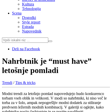
Kultura
Tehnologija
Scena
Dogodki
Style report
Estrada
Napovednik
Deli na Facebook
Nahrbtnik je “must have”
letošnje pomladi
Trendi
/
Tips & tricks
Modni trendi za letošnjo pomlad napovedujejo hudo konkurenco
torbam vseh oblik in velikosti. V modi so nahrbtniki, ki niso več le
torba za v šolo, ampak nepogrešljiv modni dodatek za stiliranje
predvsem ležernih modnih kombinacij. V galeriji si oglejte, kako
nahrbtnike nosijo fashioniste in se pustite navdihniti…