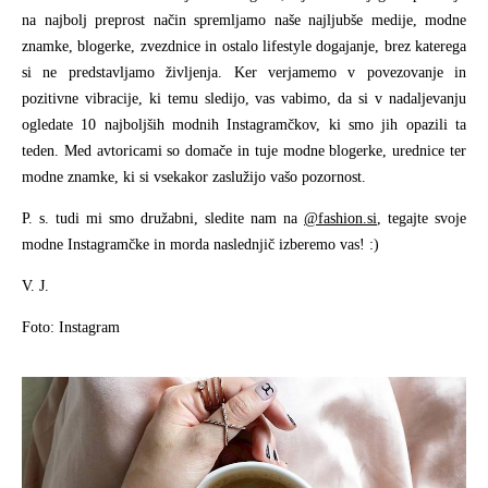
na najbolj preprost način spremljamo naše najljubše medije, modne
znamke, blogerke, zvezdnice in ostalo lifestyle dogajanje, brez katerega
si ne predstavljamo življenja. Ker verjamemo v povezovanje in
pozitivne vibracije, ki temu sledijo, vas vabimo, da si v nadaljevanju
ogledate 10 najboljših modnih Instagramčkov, ki smo jih opazili ta
teden. Med avtoricami so domače in tuje modne blogerke, urednice ter
modne znamke, ki si vsekakor zaslužijo vašo pozornost.
P. s. tudi mi smo družabni, sledite nam na
@fashion.si
, tegajte svoje
modne Instagramčke in morda naslednjič izberemo vas! :)
V. J.
Foto: Instagram