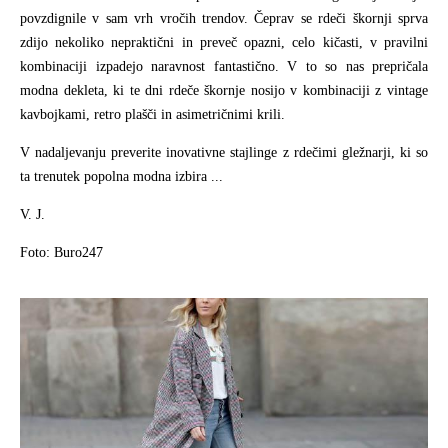
povzdignile v sam vrh vročih trendov. Čeprav se rdeči škornji sprva
zdijo nekoliko nepraktični in preveč opazni, celo kičasti, v pravilni
kombinaciji izpadejo naravnost fantastično. V to so nas prepričala
modna dekleta, ki te dni rdeče škornje nosijo v kombinaciji z vintage
kavbojkami, retro plašči in asimetričnimi krili.
V nadaljevanju preverite inovativne stajlinge z rdečimi gležnarji, ki so
ta trenutek popolna modna izbira ...
V. J.
Foto: Buro247