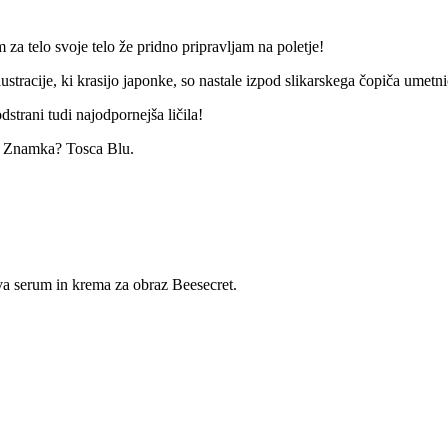
za telo svoje telo že pridno pripravljam na poletje!
ustracije, ki krasijo japonke, so nastale izpod slikarskega čopiča umetn
dstrani tudi najodpornejša ličila!
. Znamka? Tosca Blu.
 serum in krema za obraz Beesecret.