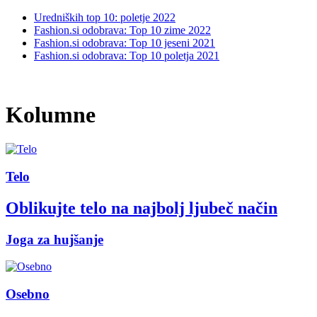
Uredniških top 10: poletje 2022
Fashion.si odobrava: Top 10 zime 2022
Fashion.si odobrava: Top 10 jeseni 2021
Fashion.si odobrava: Top 10 poletja 2021
Kolumne
Telo
Oblikujte telo na najbolj ljubeč način
Joga za hujšanje
Osebno