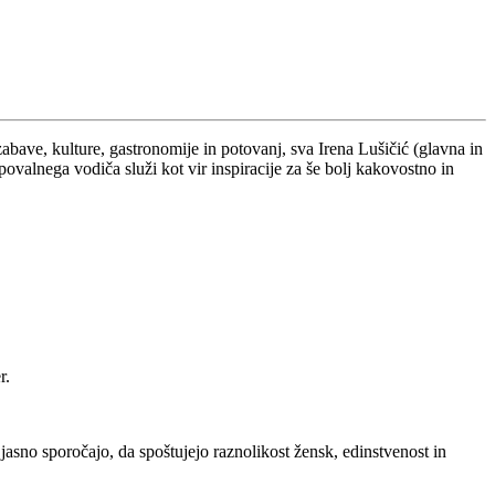
ve, kulture, gastronomije in potovanj, sva Irena Lušičić (glavna in
valnega vodiča služi kot vir inspiracije za še bolj kakovostno in
r.
 jasno sporočajo, da spoštujejo raznolikost žensk, edinstvenost in