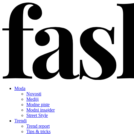
Moda
Novosti
Mediji
Modne piste
Modni insajder
Street Style
Trendi
Trend report
Tips & tricks