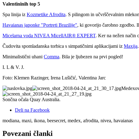
Valentininih top 5
Spa linija iz
Kozmetike Afrodita
. S pilingom in učvrščevalnim mlekom 
Havaianas japonke "Portreti Brazilije"
, ki govorijo čarobno zgodbo. Il
Micelarna voda NIVEA MicellAIR® EXPERT
. Ker na nežen način o
Čudovita spomladanska torbica s simpatičnimi aplikacijami iz
Maxija
Minimalistični uhani
Comma
. Bila je ljubezen na prvi pogled!
I. L & V. J.
Foto: Klemen Razinger, Irena Lušičić, Valentina Jarc
Medexova
Sončna očala Quay Australia.
Deli na Facebook
modiana, maxi, ikona, beesecret, medex, afrodita, nivea, havaianas
Povezani članki