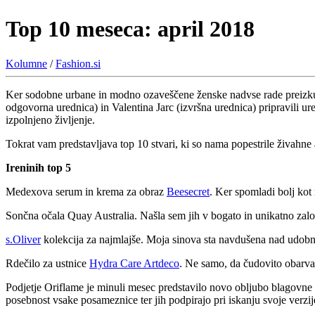
Top 10 meseca: april 2018
Kolumne
/
Fashion.si
Ker sodobne urbane in modno ozaveščene ženske nadvse rade preizkuša
odgovorna urednica) in Valentina Jarc (izvršna urednica) pripravili u
izpolnjeno življenje.
Tokrat vam predstavljava top 10 stvari, ki so nama popestrile živahne 
Ireninih top 5
Medexova serum in krema za obraz
Beesecret
. Ker spomladi bolj kot 
Sončna očala Quay Australia. Našla sem jih v bogato in unikatno zal
s.Oliver
kolekcija za najmlajše. Moja sinova sta navdušena nad udobnim
Rdečilo za ustnice
Hydra Care Artdeco
. Ne samo, da čudovito obarva 
Podjetje Oriflame je minuli mesec predstavilo novo obljubo blagovn
posebnost vsake posameznice ter jih podpirajo pri iskanju svoje verzij