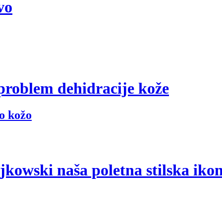
vo
 problem dehidracije kože
o kožo
jkowski naša poletna stilska iko