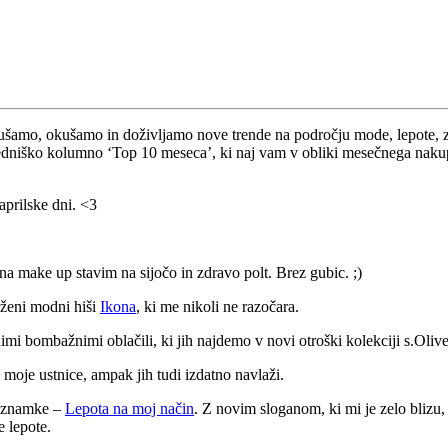
mo, okušamo in doživljamo nove trende na področju mode, lepote, zaba
redniško kolumno ‘Top 10 meseca’, ki naj vam v obliki mesečnega nakupo
aprilske dni. <3
na make up stavim na sijočo in zdravo polt. Brez gubic. ;)
oženi modni hiši
Ikona
, ki me nikoli ne razočara.
i bombažnimi oblačili, ki jih najdemo v novi otroški kolekciji s.Olive
moje ustnice, ampak jih tudi izdatno navlaži.
e znamke –
Lepota na moj način
. Z novim sloganom, ki mi je zelo blizu,
e lepote.