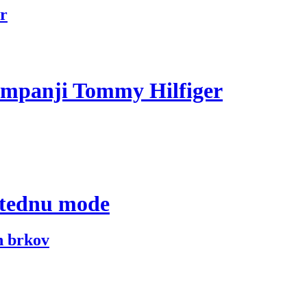
r
ampanji Tommy Hilfiger
 tednu mode
in brkov