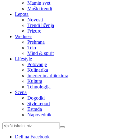
Mamin svet
Moški trendi
Lepota
Novosti
Trendi ličenja
Frizure
Wellness
Prehrana
Telo
Mind & spirit
Lifestyle
Potovanje
Kulinarika
Interier in arhitektura
Kultura
Tehnologija
Scena
Dogodki
Style report
Estrada
Napovednik
Deli na Facebook