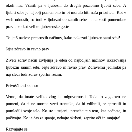
okoli nas. Včasih pa v ljubezni do drugih pozabimo ljubiti sebe. A
ljubiti sebe je najbolj pomembno in bi moralo biti naša prioriteta. Kot v
vseh odnosih, so tudi v ljubezni do samih sebe malenkosti pomembne
prav tako kot velike ljubezenske geste.
To je 6 nadvse preprostih načinov, kako pokazati ljubezen sami sebi!
Jejte zdravo in ravno prav
Živeti zdrav način življenja je eden od najboljših načinov izkazovanja
ljubezni samim sebi. Jejte zdravo in ravno prav. Zdravemu jedilniku pa
naj sledi tudi zdrav športni režim.
Privoščite si odmor
Vemo, da imate veliko vlog in odgovornosti. Toda to zagotovo ne
pomeni, da si ne morete vzeti trenutka, da bi vdihnili, se sprostili in
pomladili svoje telo. Ko ste utrujeni, prenehajte s tem, kar počnete, in
počivajte. Ko je čas za spanje, nehajte skrbeti, zaprite oči in sanjajte!
Razvajajte se