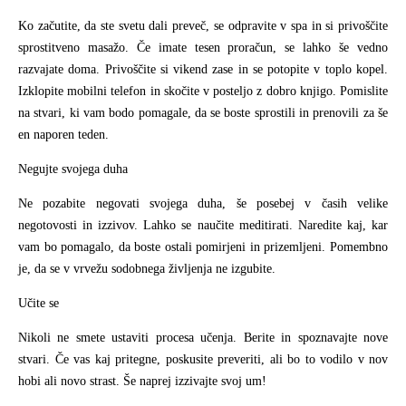
Ko začutite, da ste svetu dali preveč, se odpravite v spa in si privoščite
sprostitveno masažo. Če imate tesen proračun, se lahko še vedno
razvajate doma. Privoščite si vikend zase in se potopite v toplo kopel.
Izklopite mobilni telefon in skočite v posteljo z dobro knjigo. Pomislite
na stvari, ki vam bodo pomagale, da se boste sprostili in prenovili za še
en naporen teden.
Negujte svojega duha
Ne pozabite negovati svojega duha, še posebej v časih velike
negotovosti in izzivov. Lahko se naučite meditirati. Naredite kaj, kar
vam bo pomagalo, da boste ostali pomirjeni in prizemljeni. Pomembno
je, da se v vrvežu sodobnega življenja ne izgubite.
Učite se
Nikoli ne smete ustaviti procesa učenja. Berite in spoznavajte nove
stvari. Če vas kaj pritegne, poskusite preveriti, ali bo to vodilo v nov
hobi ali novo strast. Še naprej izzivajte svoj um!