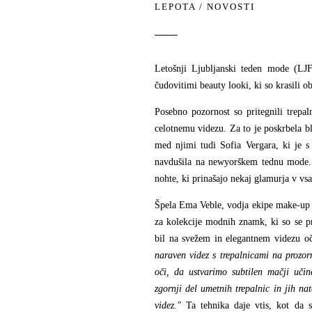
LEPOTA
/
NOVOSTI
Letošnji Ljubljanski teden mode (LJ
čudovitimi beauty looki, ki so krasili 
Posebno pozornost so pritegnili trepal
celotnemu videzu. Za to je poskrbela b
med njimi tudi Sofia Vergara, ki je s
navdušila na newyorškem tednu mode. 
nohte, ki prinašajo nekaj glamurja v vsa
Špela Ema Veble, vodja ekipe make-up a
za kolekcije modnih znamk, ki so se p
bil na svežem in elegantnem videzu oči
naraven videz s trepalnicami na prozorn
oči, da ustvarimo subtilen mačji učin
zgornji del umetnih trepalnic in jih n
videz."
Ta tehnika daje vtis, kot da s