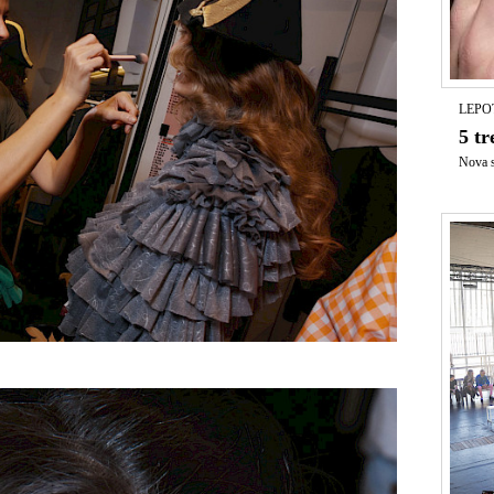
LEPO
5 t
Nova s