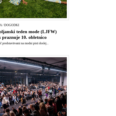
A / DOGODKI
bljanski teden mode (LJFW)
s praznuje 10. obletnico
eč predstavitvami na modni pisti doslej...