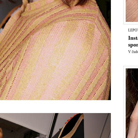
LEPO
Inst
spo
V čudo