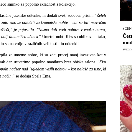
dečo šminko za popolno skladnost s kolekcijo.
klasične jesenske odtenke, in dodali svež, sodoben pridih. "
Želeli
v, zato smo se odločili za kromatske nohte –
eni so bili mavri
čno
SCEN
eščeči," je pojasnila. "Nismo dali vseh nohtov v enako barvo,
Četr
 bolj dinamič
en u
činek.
" Umetni nohti Kiss so oblikovani tako,
mod
 so na voljo v različnih velikostih in odtenkih.
svežin
epila za umetne nohte, ki so zdaj precej manj invazivna kot v
vsak dan ustvarimo popolno manikuro brez obiska salona. “
Kiss
oln nadzor nad izgledom vaših nohtov – kot nalašč za tiste, ki
n na
čin,
” še dodaja Špela Ema.