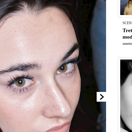
SCEN
Tret
mod
umetno