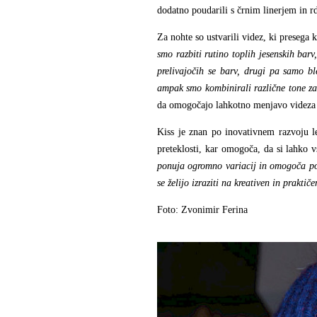
dodatno poudarili s črnim linerjem in r
Za nohte so ustvarili videz, ki presega 
smo razbiti rutino toplih jesenskih bar
prelivajočih se barv, drugi pa samo bl
ampak smo kombinirali različne tone za
da omogočajo lahkotno menjavo videza in
Kiss je znan po inovativnem razvoju l
preteklosti, kar omogoča, da si lahko 
ponuja ogromno variacij in omogoča pop
se želijo izraziti na kreativen in praktič
e
Foto: Zvonimir Ferina