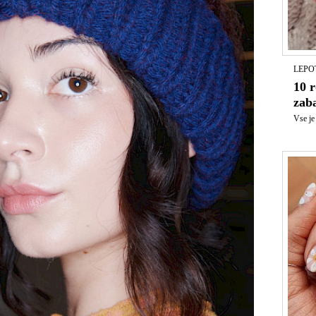
LEPO
10 
zab
Vse je