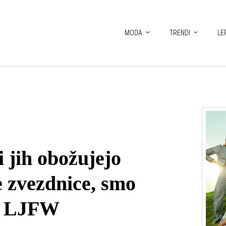
MODA
TRENDI
LE
i jih obožujejo
 zvezdnice, smo
na LJFW