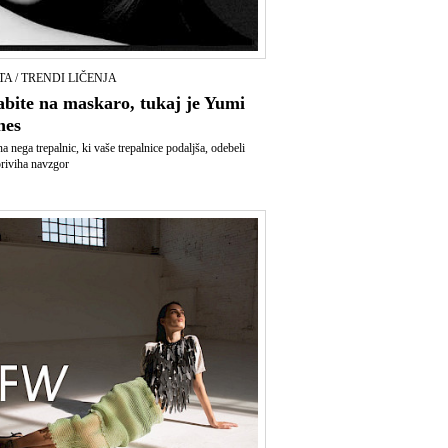
TA / TRENDI LIČENJA
abite na maskaro, tukaj je Yumi
hes
a nega trepalnic, ki vaše trepalnice podaljša, odebeli
 priviha navzgor