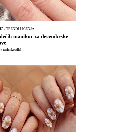
TA / TRENDI LIČENJA
rdečih manikur za decembrske
ave
 v malenkostih!