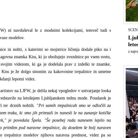
SCEN
FW) ni navduševal le z modnimi kolekcijami, temveč tudi s
Lju
obraze modelov.
leto
nice in nohti, s katerimi so mojstrice ličenja dodale piko na i
z najv
lagovna znamka Kiss, ki jo obožujejo zvezdnice po vsem svetu,
 svojim videzom, ki ga je dodelala prav z izdelki te znamke,
Kiss je že dolgo sinonim za kakovostne trepalnice in umetne
kdanji lepotni videz.
rtistov na LJFW, je delila nekaj vpogledov v ustvarjanje looka
redstavile na letošnjem Ljubljanskem tednu mode. Poudarek je
 ter drznih nohtih. "
Pri samih trepalnicah smo se odločili za
em traku, ki smo jih prirezali in nanesli le na zunanje kotičke
ek," je povedala Š
pela. "
Še posebej rada nanesem lepilo na
ato pritrdim pod naravne trepalnice, da dosežem še bolj naraven
o trepalnice modelov njihova naravna prednost, videz pa so