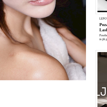
LEPO
Poz
Las
Posebn
in jih