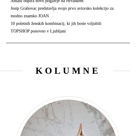
Amalu odpira novo poglavje na Hrvaškem
Josip Grabovac predstavlja svojo prvo avtorsko kolekcijo za
modno znamko JOAN
10 poletnih ženskih kombinacij, ki jih boste vzljubili
TOPSHOP ponovno v Ljubljani
KOLUMNE