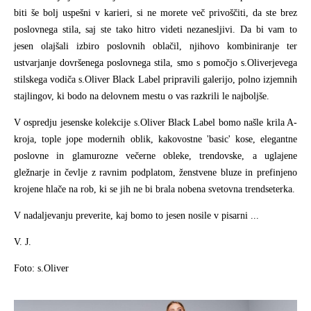
biti še bolj uspešni v karieri, si ne morete več privoščiti, da ste brez
poslovnega stila, saj ste tako hitro videti nezanesljivi. Da bi vam to
jesen olajšali izbiro poslovnih oblačil, njihovo kombiniranje ter
ustvarjanje dovršenega poslovnega stila, smo s pomočjo s.Oliverjevega
stilskega vodiča s.Oliver Black Label pripravili galerijo, polno izjemnih
stajlingov, ki bodo na delovnem mestu o vas razkrili le najboljše.
V ospredju jesenske kolekcije s.Oliver Black Label bomo našle krila A-
kroja, tople jope modernih oblik, kakovostne 'basic' kose, elegantne
poslovne in glamurozne večerne obleke, trendovske, a uglajene
gležnarje in čevlje z ravnim podplatom, ženstvene bluze in prefinjeno
krojene hlače na rob, ki se jih ne bi brala nobena svetovna trendseterka.
V nadaljevanju preverite, kaj bomo to jesen nosile v pisarni ...
V. J.
Foto: s.Oliver