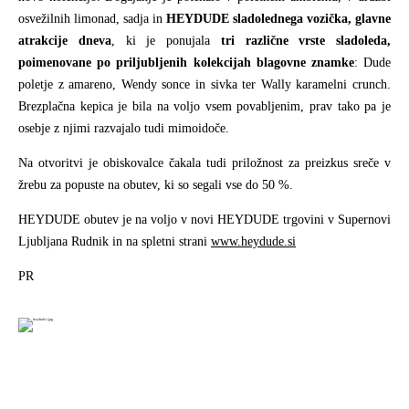
osvežilnih limonad, sadja in
HEYDUDE sladolednega vozička, glavne
atrakcije dneva
, ki je ponujala
tri različne vrste sladoleda,
poimenovane po priljubljenih kolekcijah blagovne znamke
: Dude
poletje z amareno, Wendy sonce in sivka ter Wally karamelni crunch.
Brezplačna kepica je bila na voljo vsem povabljenim, prav tako pa je
osebje z njimi razvajalo tudi mimoidoče.
Na otvoritvi je obiskovalce čakala tudi priložnost za preizkus sreče v
žrebu za popuste na obutev, ki so segali vse do 50 %.
HEYDUDE obutev je na voljo v novi HEYDUDE trgovini v Supernovi
Ljubljana Rudnik in na spletni strani
www.heydude.si
PR