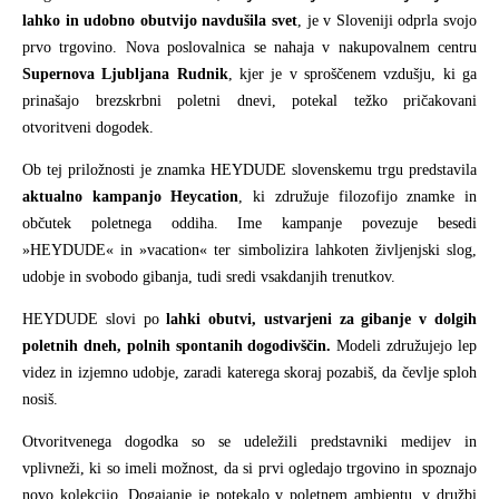
lahko in udobno obutvijo navdušila svet
, je v Sloveniji odprla svojo
prvo trgovino. Nova poslovalnica se nahaja v nakupovalnem centru
Supernova Ljubljana Rudnik
, kjer je v sproščenem vzdušju, ki ga
prinašajo brezskrbni poletni dnevi, potekal težko pričakovani
otvoritveni dogodek.
Ob tej priložnosti je znamka HEYDUDE slovenskemu trgu predstavila
aktualno kampanjo Heycation
, ki združuje filozofijo znamke in
občutek poletnega oddiha. Ime kampanje povezuje besedi
»HEYDUDE« in »vacation« ter simbolizira lahkoten življenjski slog,
udobje in svobodo gibanja, tudi sredi vsakdanjih trenutkov.
HEYDUDE slovi po
lahki obutvi, ustvarjeni za gibanje v dolgih
poletnih dneh, polnih spontanih dogodivščin.
Modeli združujejo lep
videz in izjemno udobje, zaradi katerega skoraj pozabiš, da čevlje sploh
nosiš.
Otvoritvenega dogodka so se udeležili predstavniki medijev in
vplivneži, ki so imeli možnost, da si prvi ogledajo trgovino in spoznajo
novo kolekcijo. Dogajanje je potekalo v poletnem ambientu, v družbi