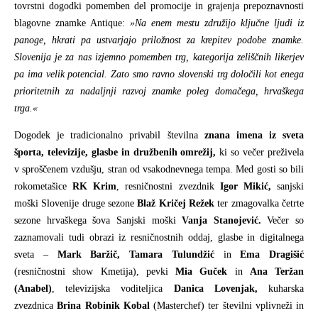
tovrstni dogodki pomemben del promocije in grajenja prepoznavnosti
blagovne znamke Antique:
»Na enem mestu združijo ključne ljudi iz
panoge, hkrati pa ustvarjajo priložnost za krepitev podobe znamke.
Slovenija je za nas izjemno pomemben trg, kategorija zeliščnih likerjev
pa ima velik potencial. Zato smo ravno slovenski trg določili kot enega
prioritetnih za nadaljnji razvoj znamke poleg domačega, hrvaškega
trga.«
Dogodek je tradicionalno privabil številna
znana imena iz sveta
športa, televizije, glasbe in družbenih omrežij,
ki so večer preživela
v sproščenem vzdušju, stran od vsakodnevnega tempa. Med gosti so bili
rokometašice
RK Krim
, resničnostni zvezdnik
Igor Mikić,
sanjski
moški Slovenije druge sezone
Blaž Kričej Režek
ter zmagovalka četrte
sezone hrvaškega šova Sanjski moški
Vanja Stanojević.
Večer so
zaznamovali tudi obrazi iz resničnostnih oddaj, glasbe in digitalnega
sveta –
Mark Baržič, Tamara Tulundžić
in
Ema Dragišić
(resničnostni show Kmetija), pevki
Mia Guček
in
Ana Teržan
(Anabel)
, televizijska voditeljica
Danica Lovenjak,
kuharska
zvezdnica
Brina Robinik Kobal
(Masterchef) ter številni vplivneži in