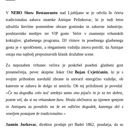
V
NEBO Show Restaurantu
nad Ljubljano se je odvila že četrta
tradicionalna zabava znamke Antique Pelinkovac, ki je tudi letos
združila številne pomembne obraze gostinske in zabavne industrije,
predstavnike medijev ter VIP goste. Večer v znamenju vrhunskih
koktajlov, glasbenega programa, DJ ritmov in posebnega glasbenega
gosta je v sproščenem, a elegantnem vzdušju znova potrdil, da Antique
ostaja ena najbolj prepoznavnih klasik družabne scene.
Za nepozaben vrhunec večera je poskrbel posebni glasbeni gost
presenečenja, pevec skupine Joker Out
Bojan Cvjetićanin
, ki je s
svojim prihodom navdušil zbrane in ustvaril energično vzdušje, ob
katerem se zabava še dolgo ni umirila. Ob tej priložnosti je povedal:
»Če na dogodku celo noč strežejo samo eno pijačo in je ta res dobra,
potem veš, da si na vrhunskem žuru. Hvala občinstvu za izjemen sprejem
in Antiqueu za povabilo na še en odličen dogodek, katerega del z
veseljem postajam že tradicionalno.«
Jasmin Jurkovac
, direktor prodaje pri Badel 1862, poudarja, da so