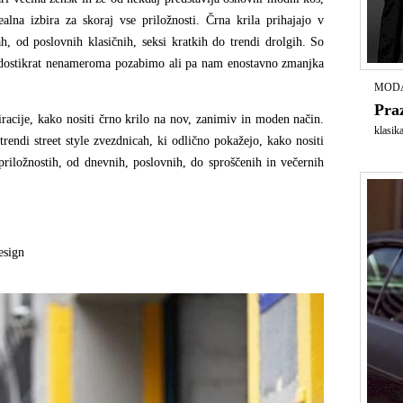
lna izbira za skoraj vse priložnosti. Črna krila prihajajo v
ah, od poslovnih klasičnih, seksi kratkih do trendi drolgih. So
a dostikrat nenameroma pozabimo ali pa nam enostavno zmanjka
MODA
Pra
acije, kako nositi črno krilo na nov, zanimiv in moden način.
klasik
trendi street style zvezdnicah, ki odlično pokažejo, kako nositi
 priložnostih, od dnevnih, poslovnih, do sproščenih in večernih
esign