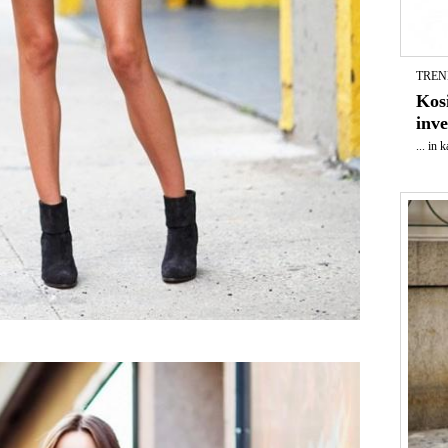
TREND
Kosi
inve
... in 