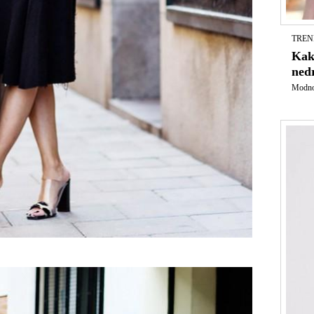
TREND
Kak
ned
Modno 