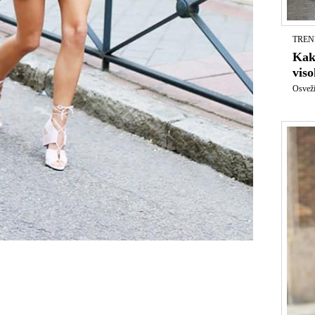
TREND
Kak
vis
Osvežit