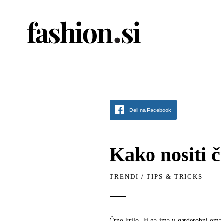
Deli na Facebook
Kako nositi č
TRENDI
/
TIPS & TRICKS
Črno krilo, ki ga ima v garderobni oma