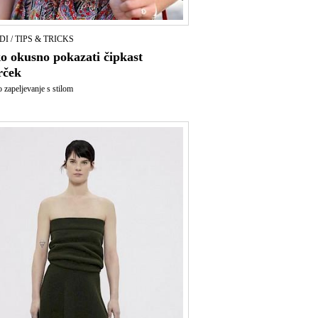
I / TIPS & TRICKS
o okusno pokazati čipkast
rček
zapeljevanje s stilom