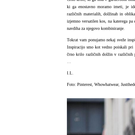
ki ga enostavno moramo imeti, je idea
različnih materialih, dolžinah in oblik
izjemno versatilen kos, na katerega p
navdiha za njegovo kombiniranje.
Tokrat vam ponujamo nekaj sveže inspir
Inspiracijo smo kot vedno poiskali pri 
črno krilo različnih dolžin v različnih
…
I.L.
Foto: Pinterest, Whowhatwear, Justthed