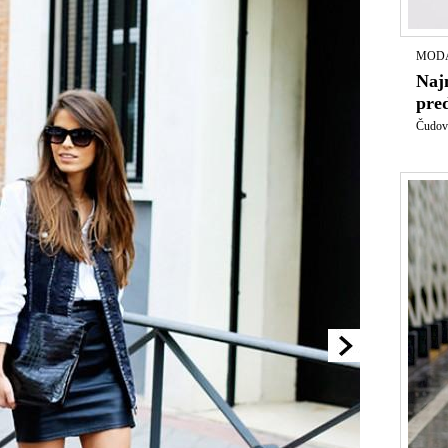
MODA
Naj
pred
Čudovi