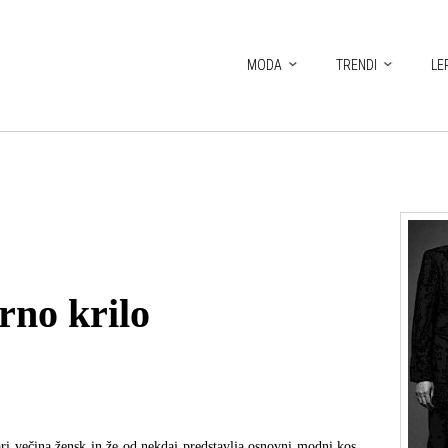
MODA
TRENDI
LE
rno krilo
ri večina žensk in že od nekdaj predstavlja osnovni modni kos,