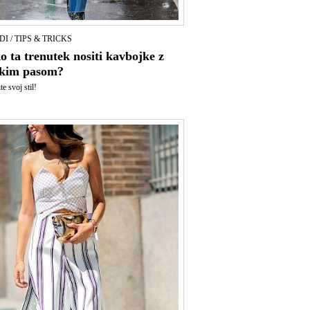
I / TIPS & TRICKS
o ta trenutek nositi kavbojke z
okim pasom?
e svoj stil!