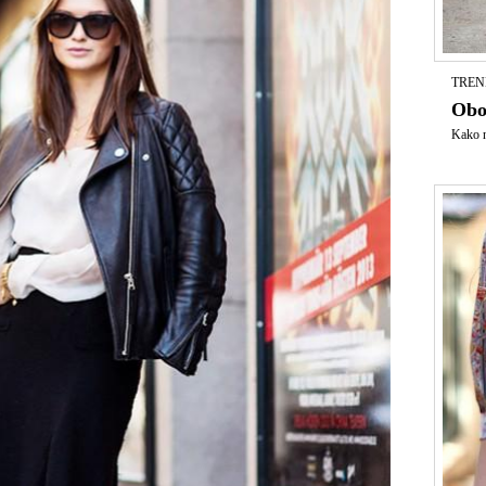
TREND
Obo
Kako no