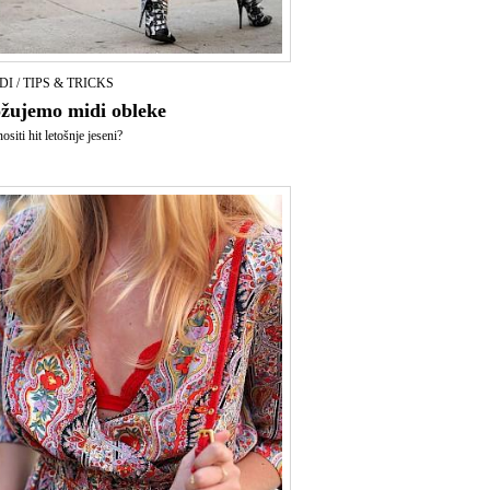
I / TIPS & TRICKS
žujemo midi obleke
siti hit letošnje jeseni?