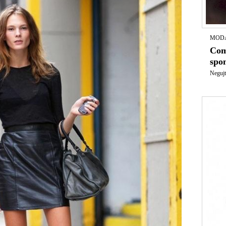
MODA
Com
spo
Negujt