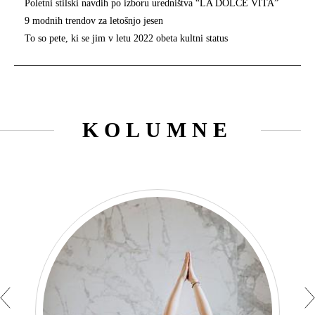
Poletni stilski navdih po izboru uredništva “LA DOLCE VITA”
9 modnih trendov za letošnjo jesen
To so pete, ki se jim v letu 2022 obeta kultni status
KOLUMNE