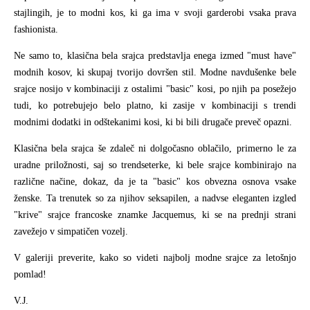
stajlingih, je to modni kos, ki ga ima v svoji garderobi vsaka prava
fashionista.
Ne samo to, klasična bela srajca predstavlja enega izmed "must have"
modnih kosov, ki skupaj tvorijo dovršen stil. Modne navdušenke bele
srajce nosijo v kombinaciji z ostalimi "basic" kosi, po njih pa posežejo
tudi, ko potrebujejo belo platno, ki zasije v kombinaciji s trendi
modnimi dodatki in odštekanimi kosi, ki bi bili drugače preveč opazni.
Klasična bela srajca še zdaleč ni dolgočasno oblačilo, primerno le za
uradne priložnosti, saj so trendseterke, ki bele srajce kombinirajo na
različne načine, dokaz, da je ta "basic" kos obvezna osnova vsake
ženske. Ta trenutek so za njihov seksapilen, a nadvse eleganten izgled
"krive" srajce francoske znamke Jacquemus, ki se na prednji strani
zavežejo v simpatičen vozelj.
V galeriji preverite, kako so videti najbolj modne srajce za letošnjo
pomlad!
V.J.