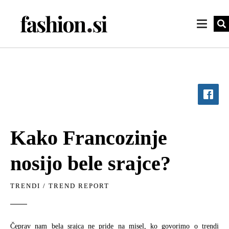
Kako Francozinje
nosijo bele srajce?
TRENDI
/
TREND REPORT
Čeprav nam bela srajca ne pride na misel, ko govorimo o trendi