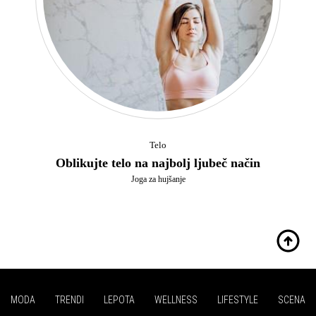
Telo
Oblikujte telo na najbolj ljubeč način
Joga za hujšanje
MODA
TRENDI
LEPOTA
WELLNESS
LIFESTYLE
SCENA