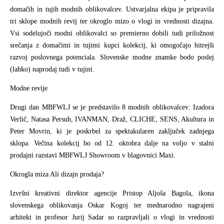
domačih in tujih modnih oblikovalcev. Ustvarjalna ekipa je pripravila
tri sklope modnih revij ter okroglo mizo o vlogi in vrednosti dizajna.
Vsi sodelujoči modni oblikovalci so premierno dobili tudi priložnost
srečanja z domačimi in tujimi kupci kolekcij, ki omogočajo hitrejši
razvoj poslovnega potenciala. Slovenske modne znamke bodo poslej
(lahko) naprodaj tudi v tujini.
Modne revije
Drugi dan MBFWLJ se je predstavilo 8 modnih oblikovalcev: Izadora
Verlič, Natasa Persuh, IVANMAN, Draž, CLICHE, SENS, Akultura in
Peter Movrin, ki je poskrbel za spektakularen zaključek zadnjega
sklopa. Večina kolekcij bo od 12. oktobra dalje na voljo v stalni
prodajni razstavi MBFWLJ Showroom v blagovnici Maxi.
Okrogla miza Ali dizajn prodaja?
Izvršni kreativni direktor agencije Pristop Aljoša Bagola, ikona
slovenskega oblikovanja Oskar Kogoj ter mednarodno nagrajeni
arhitekt in profesor Jurij Sadar so razpravljali o vlogi in vrednosti