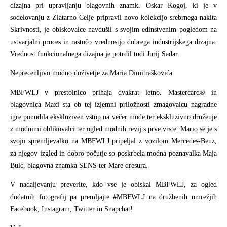
dizajna pri upravljanju blagovnih znamk. Oskar Kogoj, ki je v
sodelovanju z Zlatarno Celje pripravil novo kolekcijo srebrnega nakita
Skrivnosti, je obiskovalce navdušil s svojim edinstvenim pogledom na
ustvarjalni proces in rastočo vrednostjo dobrega industrijskega dizajna.
Vrednost funkcionalnega dizajna je potrdil tudi Jurij Sadar.
Neprecenljivo modno doživetje za Maria Dimitraškovića
MBFWLJ v prestolnico prihaja dvakrat letno. Mastercard® in
blagovnica Maxi sta ob tej izjemni priložnosti zmagovalcu nagradne
igre ponudila ekskluziven vstop na večer mode ter ekskluzivno druženje
z modnimi oblikovalci ter ogled modnih revij s prve vrste. Mario se je s
svojo spremljevalko na MBFWLJ pripeljal z vozilom Mercedes-Benz,
za njegov izgled in dobro počutje so poskrbela modna poznavalka Maja
Bulc, blagovna znamka SENS ter Mare dresura.
V nadaljevanju preverite, kdo vse je obiskal MBFWLJ, za ogled
dodatnih fotografij pa premljajte #MBFWLJ na družbenih omrežjih
Facebook, Instagram, Twitter in Snapchat!