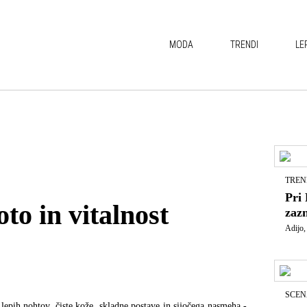
MODA
TRENDI
LE
TREN
Pri 
to in vitalnost
zaz
Adijo,
SCEN
 lepih nohtov, čiste kože, skladne postave in sijočega nasmeha -