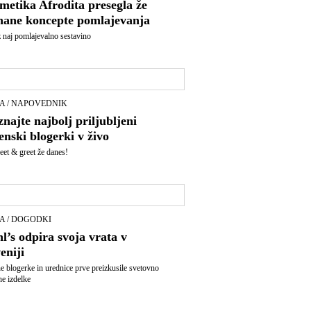
metika Afrodita presegla že
nane koncepte pomlajevanja
 naj pomlajevalno sestavino
A / NAPOVEDNIK
najte najbolj priljubljeni
enski blogerki v živo
eet & greet že danes!
A / DOGODKI
l’s odpira svoja vrata v
eniji
e blogerke in urednice prve preizkusile svetovno
ne izdelke