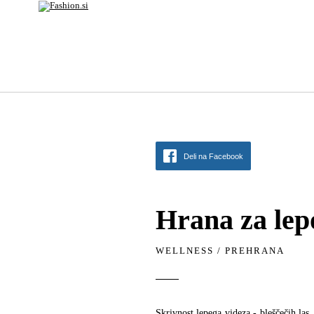
Deli na Facebook
Hrana za lepo
WELLNESS
/
PREHRANA
Skrivnost lepega videza - bleščečih las,