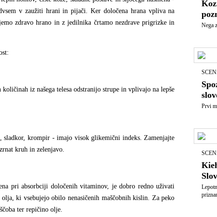
Koz
dvsem v zaužiti hrani in pijači. Ker določena hrana vpliva na
poz
jemo zdravo hrano in z jedilnika črtamo nezdrave prigrizke in
Nega z
ost:
SCEN
Spoz
 količinah iz našega telesa odstranijo strupe in vplivajo na lepše
slov
Prvi m
a, sladkor, krompir - imajo visok glikemični indeks. Zamenjajte
ozrnat kruh in zelenjavo.
SCEN
Kieh
Slov
a pri absorbciji določenih vitaminov, je dobro redno uživati
Lepotn
prizna
 olja, ki vsebujejo obilo nenasičenih maščobnih kislin. Za peko
čoba ter repičino olje.