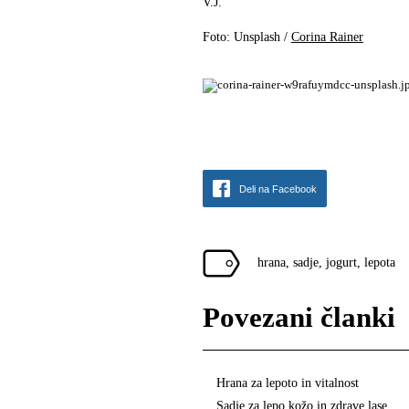
V.J.
Foto: Unsplash /
Corina Rainer
Deli na Facebook
hrana
,
sadje
,
jogurt
,
lepota
Povezani članki
Hrana za lepoto in vitalnost
Sadje za lepo kožo in zdrave lase