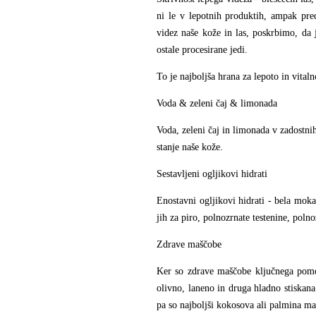
ni le v lepotnih produktih, ampak pre
videz naše kože in las, poskrbimo, da 
ostale procesirane jedi.
To je najboljša hrana za lepoto in vitaln
Voda & zeleni čaj & limonada
Voda, zeleni čaj in limonada v zadostnih
stanje naše kože.
Sestavljeni ogljikovi hidrati
Enostavni ogljikovi hidrati - bela mok
jih za piro, polnozrnate testenine, poln
Zdrave maščobe
Ker so zdrave maščobe ključnega pomen
olivno, laneno in druga hladno stiskana
pa so najboljši kokosova ali palmina maš