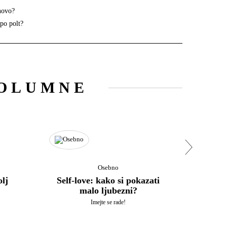
novo?
epo polt?
OLUMNE
Osebno
olj
Self-love: kako si pokazati
Odk
malo ljubezni?
l
Imejte se rade!