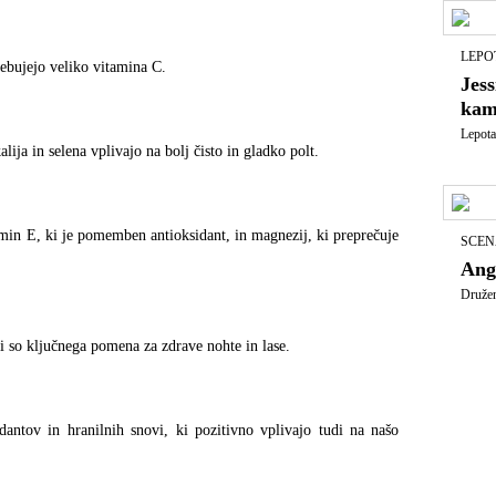
LEPO
ebujejo veliko vitamina C.
Jess
kam
Lepota 
lija in selena vplivajo na bolj čisto in gladko polt.
min E, ki je pomemben antioksidant, in magnezij, ki preprečuje
SCEN
Ange
Družen
ki so ključnega pomena za zdrave nohte in lase.
antov in hranilnih snovi, ki pozitivno vplivajo tudi na našo