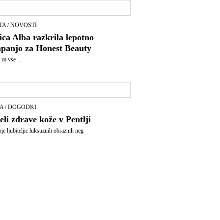
TA / NOVOSTI
ica Alba razkrila lepotno
panjo za Honest Beauty
za vse ...
A / DOGODKI
li zdrave kože v Pentlji
je ljubiteljic luksuznih obraznih neg