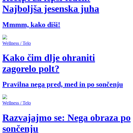
Najboljša jesenska juha
Mmmm, kako diši!
Wellness / Telo
Kako čim dlje ohraniti
zagorelo polt?
Pravilna nega pred, med in po sončenju
Wellness / Telo
Razvajajmo se: Nega obraza po
sončenju