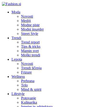
Moda
Novosti
Mediji
Modne piste
Modni insajder
Street Style
Trendi
Trend report
Tips & tricks
Mamin svet
Moški trendi
Lepota
Novosti
Trendi ličenja
Frizure
Wellness
Prehrana
Telo
Mind & spirit
Lifestyle
Potovanje
Kulinarika
Interier in arhitektura