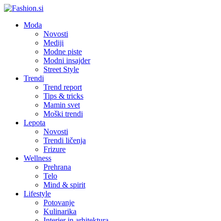
Moda
Novosti
Mediji
Modne piste
Modni insajder
Street Style
Trendi
Trend report
Tips & tricks
Mamin svet
Moški trendi
Lepota
Novosti
Trendi ličenja
Frizure
Wellness
Prehrana
Telo
Mind & spirit
Lifestyle
Potovanje
Kulinarika
Interier in arhitektura