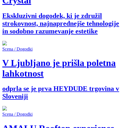
Crystal
Ekskluzivni dogodek, ki je združil
strokovnost, najnaprednejše tehnologije
in sodobno razumevanje estetike
Scena / Dogodki
V Ljubljano je prišla poletna
lahkotnost
odprla se je prva HEYDUDE trgovina v
Sloveniji
Scena / Dogodki